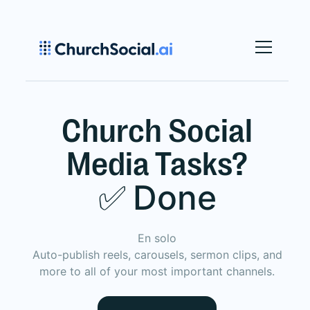
Church Social
Media Tasks?
Done
✅
En solo
Auto-publish reels, carousels, sermon clips, and
more to all of your most important channels.